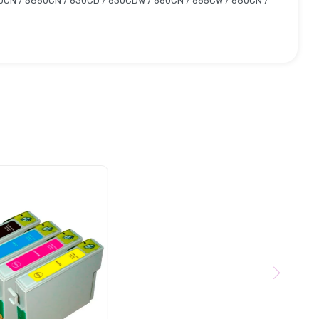
460CN / 5860CN / 630CD / 630CDW / 660CN / 665CW / 680CN /