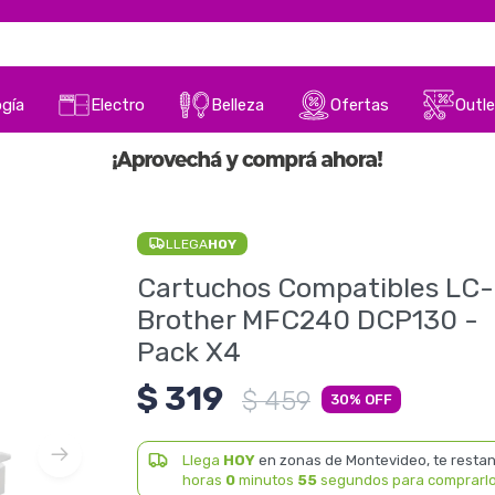
gía
Electro
Belleza
Ofertas
Outle
LLEGA
HOY
Cartuchos Compatibles LC-
Brother MFC240 DCP130 -
Pack X4
$
319
$
459
30
Llega
HOY
en zonas de Montevideo, te resta
horas
0
minutos
55
segundos para comprarl