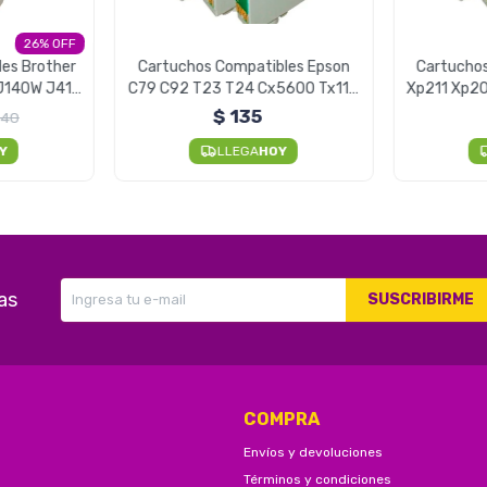
26
es Brother
Cartuchos Compatibles Epson
Cartucho
J140W J410
C79 C92 T23 T24 Cx5600 Tx115
Xp211 Xp20
- Negro Unidad
$
135
540
Y
LLEGA
HOY
as
SUSCRIBIRME
COMPRA
Envíos y devoluciones
Términos y condiciones