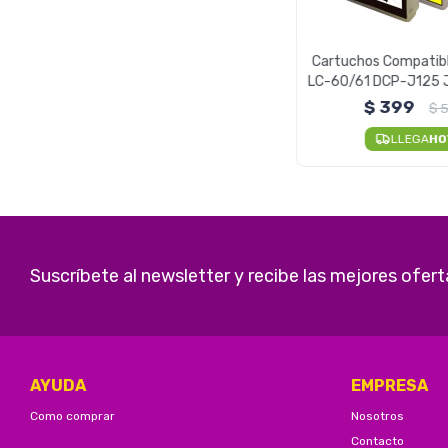
Cartuchos Compatibl
LC-60/61 DCP-J125 
- Pack x4
$
399
$
LLEGA
HO
Suscríbete al newsletter y recibe las mejores ofert
AYUDA
EMPRESA
Como comprar
Nosotros
Contacto