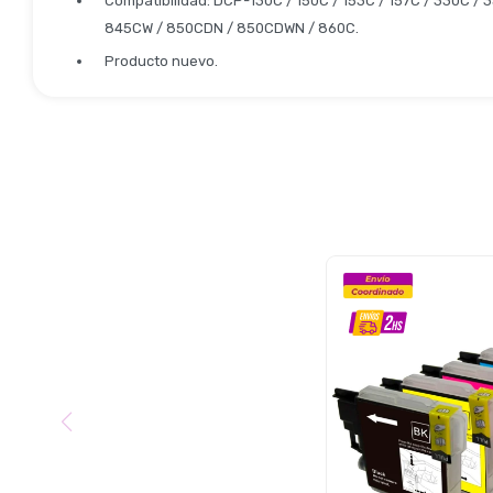
Compatibilidad: DCP-130C / 150C / 153C / 157C / 330C 
845CW / 850CDN / 850CDWN / 860C.
Producto nuevo.