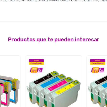
/ 350C / 540CN / MFC240C / 260C / 3360C / 440CN / 460CN / 465CN / 5
Productos que te pueden interesar