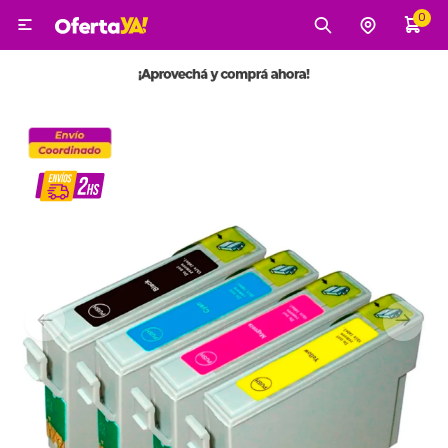
0

MI CUENTA
Categorías
Tecnología
Electro
Belleza
Tv, Audio y Video
Tecnología
Gaming