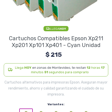
Electrodomésticos
LLEGA
HOY
Pequeños electrodomésticos
Cartuchos Compatibles Epson Xp211
Xp201 Xp101 Xp401 - Cyan Unidad
$
215
Hogar y Jardín
Llega
HOY
en zonas de Montevideo, te restan
12
horas
17
minutos
51
segundos para comprarlo
Deportes y Tiempo Libre
Cartuchos alternativos para impresoras Epson. Aseguran mayor
rendimiento, ahorro y calidad garantizando el cuidado de su
impresora.
Bebés y Niños
Variantes: