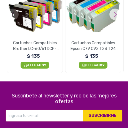
Cartuchos Compatibles
Cartuchos Compatibles
Brother LC-60/61 DCP-
Epson C79 C92 T23 T24
J125 J140W J410 - Negro
Cx5600 Tx115 - Negro
$
135
$
135
Unidad
Unidad
LLEGA
HOY
LLEGA
HOY
Suscríbete al newsletter y recibe las mejores
ofertas
SUSCRIBIRME