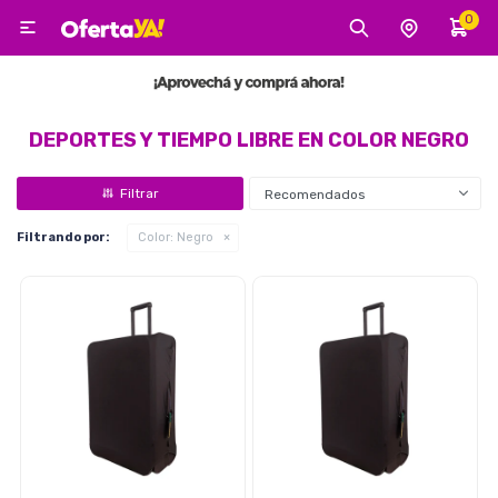
0

MI CUENTA
Categorías
Tecnología
Electro
Belleza
DEPORTES Y TIEMPO LIBRE EN COLOR NEGRO
Recomendados
Tv, Audio y Video
Filtrando por:
Color:
Negro
Tecnología
Gaming