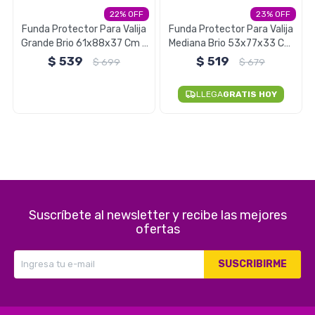
22
23
Electrodomésticos
Funda Protector Para Valija
Funda Protector Para Valija
Grande Brio 61x88x37 Cm -
Mediana Brio 53x77x33 Cm
Negro
- Negro
$
539
$
519
$
699
$
679
Pequeños electrodomésticos
LLEGA
GRATIS HOY
Hogar y Jardín
Suscríbete al newsletter y recibe las mejores
Deportes y Tiempo Libre
ofertas
SUSCRIBIRME
Bebés y Niños