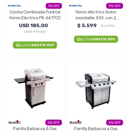
7
9
Electrodomésticos
Cocina Combinada Punktal
Horno eléctrico Acero
Horno Electrico PK-6617CO
inoxidable 35lt. con 2
anafes Punktal 1500W
USD
185,00
$
5.599
$
6.199
USD
199,00
Pequeños electrodomésticos
LLEGA
GRATIS HOY
LLEGA
GRATIS HOY
Hogar y Jardín
Deportes y Tiempo Libre
Bebés y Niños
2
5
Parrilla Barbacoa A Gas
Parrilla Barbacoa a Gas