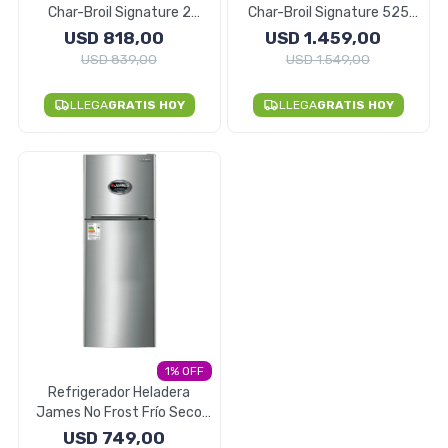
Char-Broil Signature 2
Char-Broil Signature 525
Quemadores 4 Ruedas
Ruedas Tapa 4 Quemadores
USD
818,00
USD
1.459,00
USD
839,00
USD
1.549,00
Herramientas
LLEGA
GRATIS HOY
LLEGA
GRATIS HOY
Belleza y Salud
Papelería
Ropa y Accesorios
1
Refrigerador Heladera
James No Frost Frío Seco
317 Litros
USD
749,00