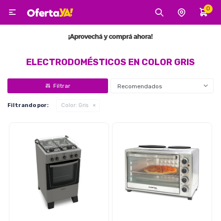
0

MI CUENTA
Categorías
Tecnología
Electro
Belleza
ELECTRODOMÉSTICOS EN COLOR GRIS
Recomendados
Tv, Audio y Video
Filtrando por:
Color:
Gris
Tecnología
Gaming