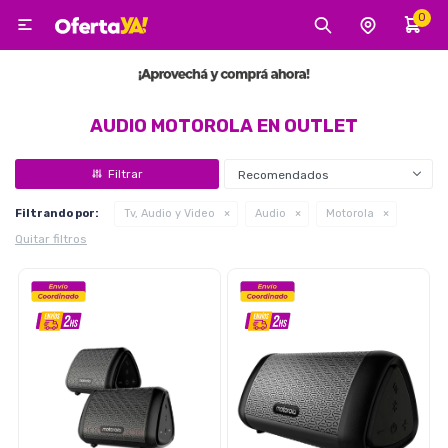
0

MI CUENTA
Categorías
Tecnología
Electro
Belleza
AUDIO MOTOROLA EN OUTLET
Recomendados
Tv, Audio y Video
Filtrando por:
Tv, Audio y Video
Audio
Motorola
Quitar filtros
Tecnología
Gaming