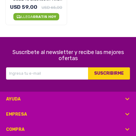
Waterproof
USD
59,00
USD
65,00
LLEGA
GRATIS HOY
Herramientas
Belleza y Salud
Suscríbete al newsletter y recibe las mejores
ofertas
SUSCRIBIRME
Papelería
AYUDA
Ropa y Accesorios
EMPRESA
COMPRA