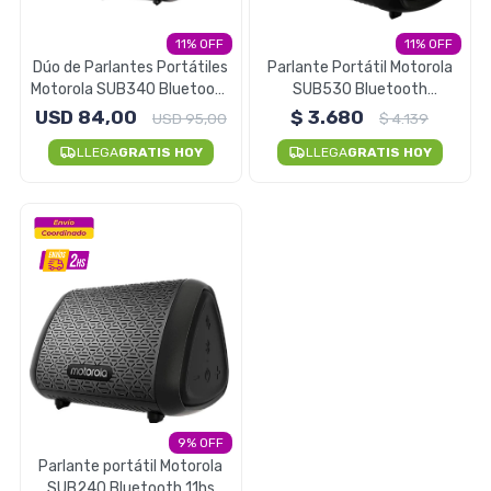
Electrodomésticos
11
11
Dúo de Parlantes Portátiles
Parlante Portátil Motorola
Motorola SUB340 Bluetooth
SUB530 Bluetooth
Resistentes Al Agua
Resistente Al Agua
USD
84,00
$
3.680
USD
95,00
$
4.139
Pequeños electrodomésticos
LLEGA
GRATIS HOY
LLEGA
GRATIS HOY
Hogar y Jardín
Deportes y Tiempo Libre
9
Bebés y Niños
Parlante portátil Motorola
SUB240 Bluetooth 11hs