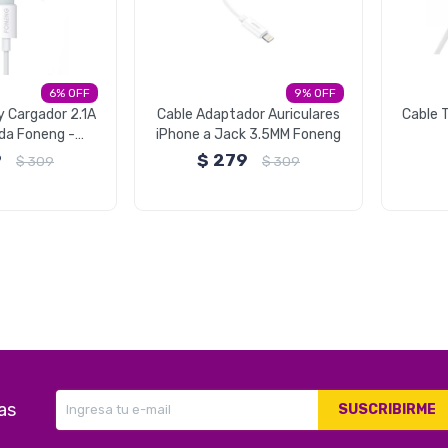
6
9
 Cargador 2.1A
Cable Adaptador Auriculares
Cable T
da Foneng -
iPhone a Jack 3.5MM Foneng
ompatible
9
$
279
$
309
$
309
as
SUSCRIBIRME