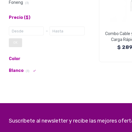
Foneng
(3)
Precio
($)
Combo Cable y
Carga Rápi
OK
iPhone C
$
28
Color
Blanco
(3)
Suscríbete al newsletter y recibe las mejores ofert