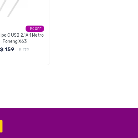
11
ipo C USB 2.1A 1 Metro
Foneng X63
$
159
$
179