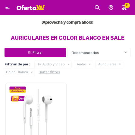
0

MI CUENTA
Categorías
Tecnología
Electro
Belleza
AURICULARES EN COLOR BLANCO EN SALE
Recomendados
Tv, Audio y Video
Filtrando por:
Tv, Audio y Video
Audio
Auriculares
Quitar filtros
Color:
Blanco
Tecnología
Gaming