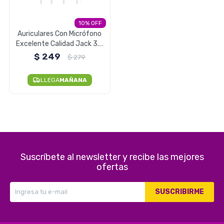
Electrodomésticos
10
Auriculares Con Micrófono
Excelente Calidad Jack 3.5
MM Foneng
$
249
$
279
Pequeños electrodomésticos
LLEGA
MAÑANA
Hogar y Jardín
Suscríbete al newsletter y recibe las mejores
Deportes y Tiempo Libre
ofertas
SUSCRIBIRME
Bebés y Niños