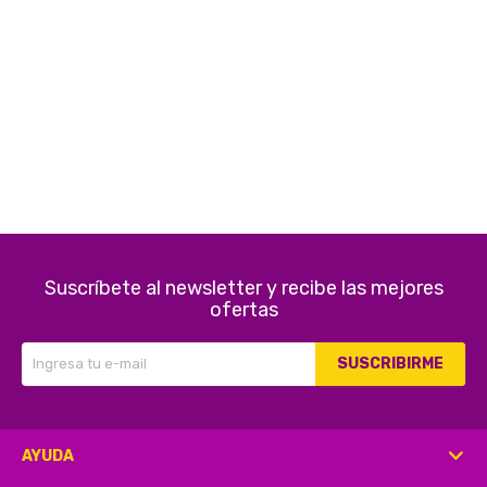
Electrodomésticos
Pequeños electrodomésticos
Hogar y Jardín
Suscríbete al newsletter y recibe las mejores
ofertas
Deportes y Tiempo Libre
SUSCRIBIRME
Bebés y Niños
AYUDA