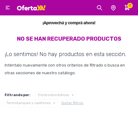
0

MI CUENTA
Categorías
Tecnología
Electro
Belleza
NO SE HAN RECUPERADO PRODUCTOS
¡Lo sentimos! No hay productos en esta sección.
Tv, Audio y Video
Inténtalo nuevamente con otros criterios de filtrado o busca en
otras secciones de nuestro catálogo.
Tecnología
Filtrando por:
Electrodomésticos
Quitar filtros
Termotanques y calefones
Gaming