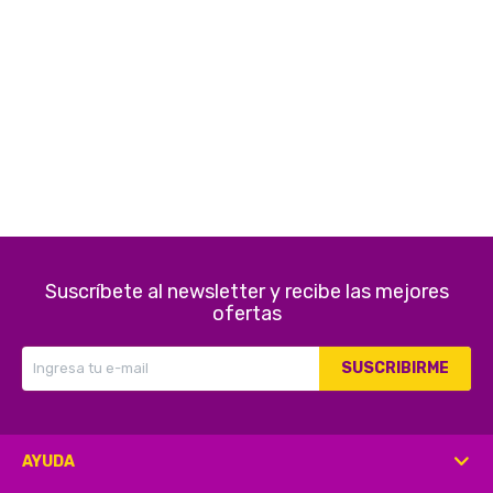
Electrodomésticos
Pequeños electrodomésticos
Hogar y Jardín
Suscríbete al newsletter y recibe las mejores
ofertas
Deportes y Tiempo Libre
SUSCRIBIRME
Bebés y Niños
AYUDA