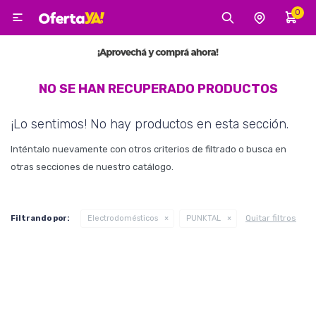
0

MI CUENTA
Categorías
Tecnología
Electro
Belleza
NO SE HAN RECUPERADO PRODUCTOS
¡Lo sentimos! No hay productos en esta sección.
Tv, Audio y Video
Inténtalo nuevamente con otros criterios de filtrado o busca en
otras secciones de nuestro catálogo.
Tecnología
Quitar filtros
Filtrando por:
Electrodomésticos
PUNKTAL
Gaming