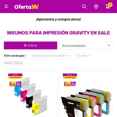
0

MI CUENTA
Categorías
Tecnología
Electro
Belleza
INSUMOS PARA IMPRESIÓN GRAVITY EN SALE
Recomendados
Tv, Audio y Video
Filtrando por:
Insumos para impresión
Gravity
Quitar filtros
Tecnología
Gaming