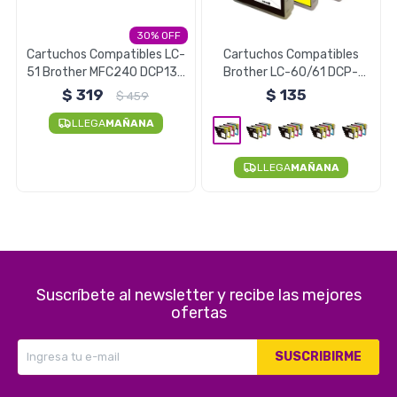
Electrodomésticos
30
Cartuchos Compatibles LC-
Cartuchos Compatibles
51 Brother MFC240 DCP130
Brother LC-60/61 DCP-
- Pack X4
J125 J140W J410 - Negro
$
319
$
135
$
459
Pequeños electrodomésticos
Unidad
LLEGA
MAÑANA
LLEGA
MAÑANA
Hogar y Jardín
Deportes y Tiempo Libre
Suscríbete al newsletter y recibe las mejores
ofertas
SUSCRIBIRME
Bebés y Niños