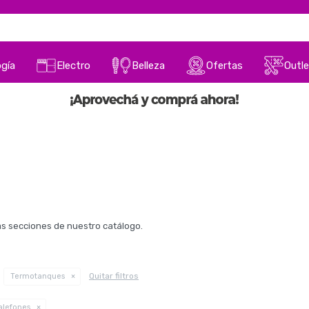
gía
Electro
Belleza
Ofertas
Outle
ras secciones de nuestro catálogo.
Quitar filtros
Termotanques
alefones