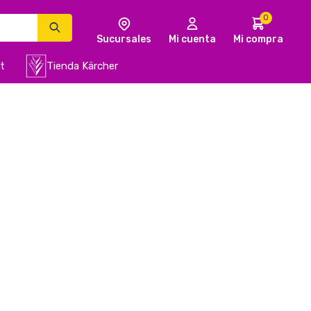
0
t
Tienda Kärcher