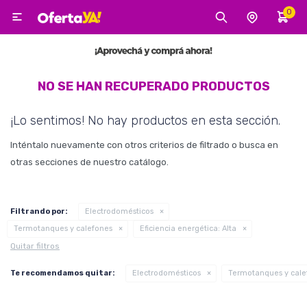
0

MI CUENTA
Categorías
Tecnología
Electro
Belleza
NO SE HAN RECUPERADO PRODUCTOS
¡Lo sentimos! No hay productos en esta sección.
Tv, Audio y Video
Inténtalo nuevamente con otros criterios de filtrado o busca en
otras secciones de nuestro catálogo.
Tecnología
Filtrando por:
Electrodomésticos
Termotanques y calefones
Eficiencia energética:
Alta
Quitar filtros
Gaming
Te recomendamos quitar:
Electrodomésticos
Termotanques y cale