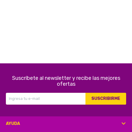
Electrodomésticos
Pequeños electrodomésticos
Hogar y Jardín
Suscríbete al newsletter y recibe las mejores
ofertas
Deportes y Tiempo Libre
SUSCRIBIRME
Bebés y Niños
AYUDA