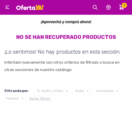
0

MI CUENTA
Categorías
Tecnología
Electro
Belleza
NO SE HAN RECUPERADO PRODUCTOS
¡Lo sentimos! No hay productos en esta sección.
Tv, Audio y Video
Inténtalo nuevamente con otros criterios de filtrado o busca en
otras secciones de nuestro catálogo.
Tecnología
Filtrando por:
Tv, Audio y Video
Audio
Auriculares
Quitar filtros
Fantech
Gaming