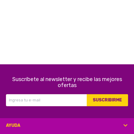
Electrodomésticos
Pequeños electrodomésticos
Hogar y Jardín
Suscríbete al newsletter y recibe las mejores
ofertas
Deportes y Tiempo Libre
SUSCRIBIRME
Bebés y Niños
AYUDA